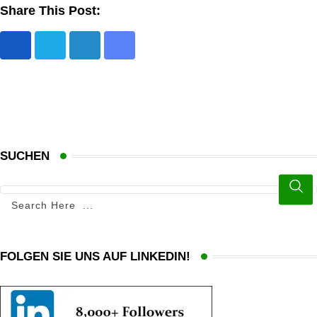
Share This Post:
L
S
i
h
n
a
k
r
e
e
d
v
SUCHEN
I
i
n
a
E
m
a
FOLGEN SIE UNS AUF LINKEDIN!
i
l