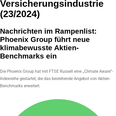
d
v
Versicherungsindustrie
I
i
(23/2024)
n
a
E
Nachrichten im Rampenlist:
m
a
Phoenix Group führt neue
i
klimabewusste Aktien-
l
Benchmarks ein
Die Phoenix Group hat mit FTSE Russell eine „Climate Aware“-
Indexreihe gestartet, die das bestehende Angebot von Aktien-
Benchmarks erweitert.